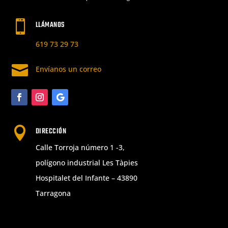

LLÁMANOS
619 73 29 73

Envíanos un correo

DIRECCIÓN
Calle Torroja número 1 -3,
polígono industrial Les Tàpies
Hospitalet del Infante – 43890
Tarragona